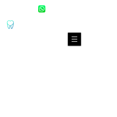
UZM. DR. DT. ESAT BAŞOL
UZM.DR.DT. KARDELEN BAŞOL
(+90) 530 389
2460