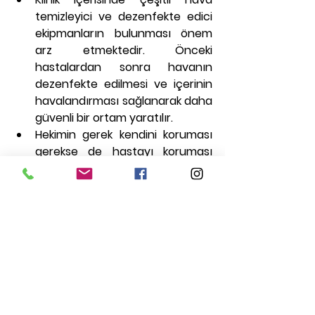
temizleyici ve dezenfekte edici 
ekipmanların bulunması önem 
arz etmektedir. Önceki 
hastalardan sonra havanın 
dezenfekte edilmesi ve içerinin 
havalandırması sağlanarak daha 
güvenli bir ortam yaratılır.
Hekimin gerek kendini koruması 
gerekse de hastayı koruması 
amacıyla çeşitli korunma 
ekipmanlarını kullanıyor olması 
önemlidir. Cerrahi box önlük, 
eldiven, N95, N99 veya hava ve 
buhar filtreli silikon maskeler, tam 
kafa korumalı yüz siperi gibi 
ekstra koruma ekipmanları 
hastalar açısından daha güvenli 
bir ortam sağlayacaktır.